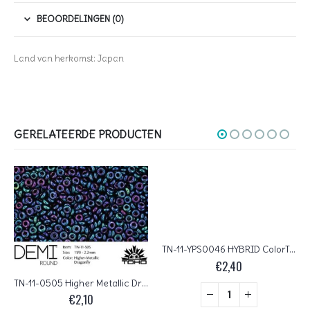
BEOORDELINGEN (0)
Land van herkomst: Japan
GERELATEERDE PRODUCTEN
TN-11-YPS0046 HYBRID ColorTrends Pale Dogwood TOHO Demi Round
€
2,40
TN-11-0505 Higher Metallic Dragonfly TOHO Demi Round
€
2,10