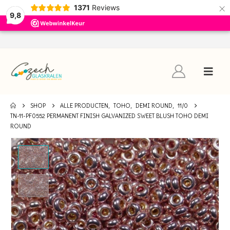
×
1371
Reviews
9,8
SHOP
ALLE PRODUCTEN
,
TOHO
,
DEMI ROUND
,
11/0
TN-11-PF0552 PERMANENT FINISH GALVANIZED SWEET BLUSH TOHO DEMI
ROUND