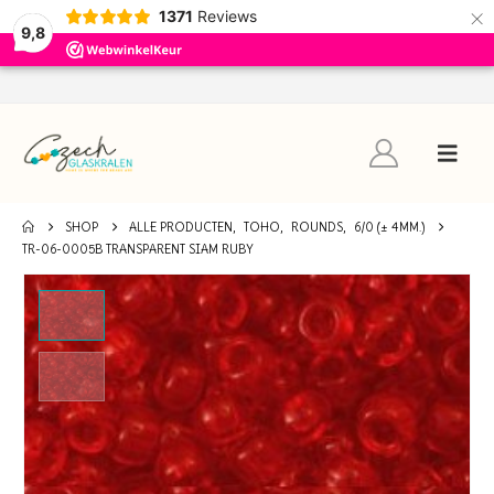
×
1371
Reviews
9,8
SHOP
ALLE PRODUCTEN
,
TOHO
,
ROUNDS
,
6/0 (± 4MM.)
TR-06-0005B TRANSPARENT SIAM RUBY