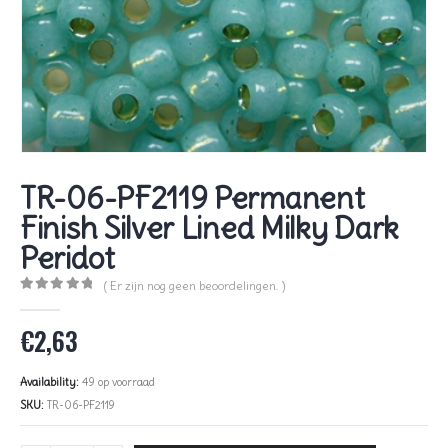
TR-06-PF2119 Permanent
Finish Silver Lined Milky Dark
Peridot
( Er zijn nog geen beoordelingen. )
0
out of 5
€
2,63
Availability:
49 op voorraad
SKU:
TR-06-PF2119