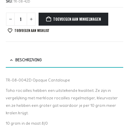
SKU:
TR-08-42D
TOEVOEGEN AAN WINKELWAGEN
TOEVOEGEN AAN WISHLIST
BESCHRIJVING
TR-08-0042D Opaque Cantaloupe
Toho rocailles hebben een uitstekende kwaliteit. Ze zijn in
vergelijking met merkloze rocailles regelmatiger, kleurvaster
en ze hebben een groter gat waardoor je per 10 gram meer
kralen krijgt.
10 gram in de maat 8/0