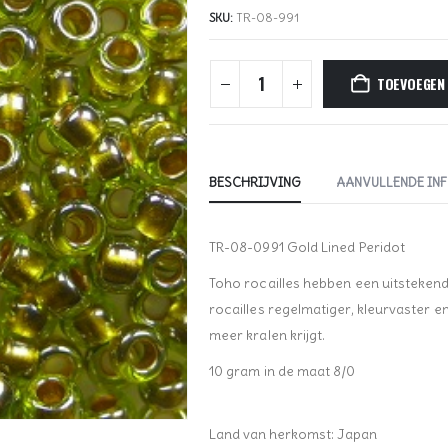
SKU:
TR-08-991
TOEVOEGEN
BESCHRIJVING
AANVULLENDE IN
TR-08-0991 Gold Lined Peridot
Toho rocailles hebben een uitstekende 
rocailles regelmatiger, kleurvaster 
meer kralen krijgt.
10 gram in de maat 8/0
Land van herkomst: Japan