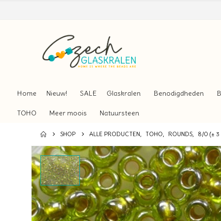
Home
Nieuw!
SALE
Glaskralen
Benodigdheden
B
TOHO
Meer moois
Natuursteen
SHOP
ALLE PRODUCTEN
,
TOHO
,
ROUNDS
,
8/0 (± 3