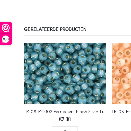
GERELATEERDE PRODUCTEN
9,8
d Jet
TR-08-PF2102 Permanent Finish Silver Lined Milky Montana Blue
€
2,00