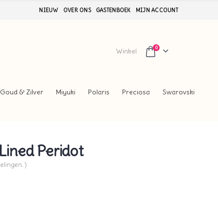
NIEUW
OVER ONS
GASTENBOEK
MIJN ACCOUNT
0
Winkel
Goud & Zilver
Miyuki
Polaris
Preciosa
Swarovski
Lined Peridot
elingen. )