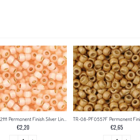
TR-08-PF2111 Permanent Finish Silver Lined Milky Peach
€
2,20
€
2,65