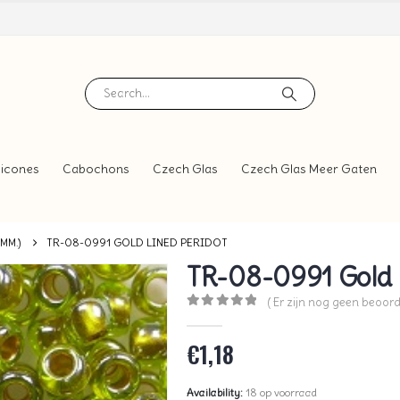
icones
Cabochons
Czech Glas
Czech Glas Meer Gaten
 MM.)
TR-08-0991 GOLD LINED PERIDOT
TR-08-0991 Gold 
( Er zijn nog geen beoord
0
out of 5
€
1,18
Availability:
18 op voorraad