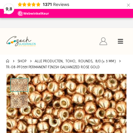
×
1371
Reviews
9,8
SHOP
ALLE PRODUCTEN
,
TOHO
,
ROUNDS
,
8/0 (± 3 MM.)
TR-08-PF0551 PERMANENT FINISH GALVANIZED ROSE GOLD