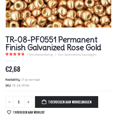
TR-08-PF0551 Permanent
Finish Galvanized Rose Gold
1
klantbeoordeling
|
Een beoordeling toevoegen
5.00
out of 5
€
2,68
Availability:
21 op voorraad
SKU:
TR-08-PF551
TOEVOEGEN AAN WINKELWAGEN
TOEVOEGEN AAN WISHLIST