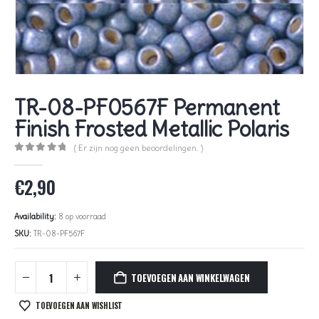
TR-08-PF0567F Permanent
Finish Frosted Metallic Polaris
( Er zijn nog geen beoordelingen. )
0
out of 5
€
2,90
Availability:
8 op voorraad
SKU:
TR-08-PF567F
TOEVOEGEN AAN WINKELWAGEN
TOEVOEGEN AAN WISHLIST