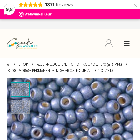
×
1371
Reviews
9,8
SHOP
ALLE PRODUCTEN
,
TOHO
,
ROUNDS
,
8/0 (± 3 MM.)
TR-08-PF0567F PERMANENT FINISH FROSTED METALLIC POLARIS