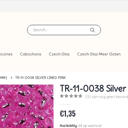
icones
Cabochons
Czech Glas
Czech Glas Meer Gaten
 MM.)
TR-11-0038 SILVER LINED PINK
TR-11-0038 Silver
( Er zijn nog geen beoord
0
out of 5
€
1,35
Availability:
24 op voorraad