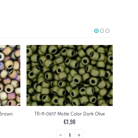
 Brown
TR-11-0617 Matte Color Dark Olive
TR-11-00
€
1,98