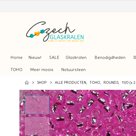
Home
Nieuw!
SALE
Glaskralen
Benodigdheden
B
TOHO
Meer moois
Natuursteen
SHOP
ALLE PRODUCTEN
,
TOHO
,
ROUNDS
,
11/0 (± 2