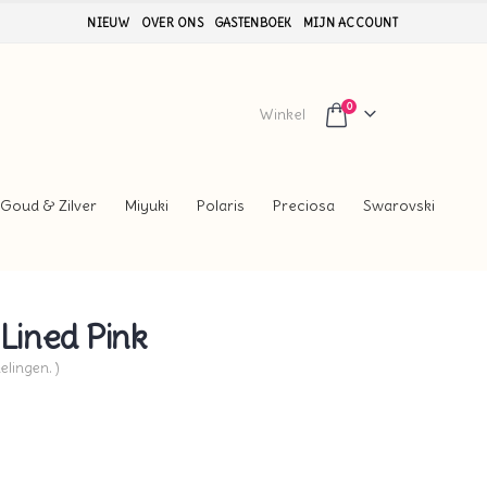
NIEUW
OVER ONS
GASTENBOEK
MIJN ACCOUNT
0
Winkel
Goud & Zilver
Miyuki
Polaris
Preciosa
Swarovski
 Lined Pink
elingen. )