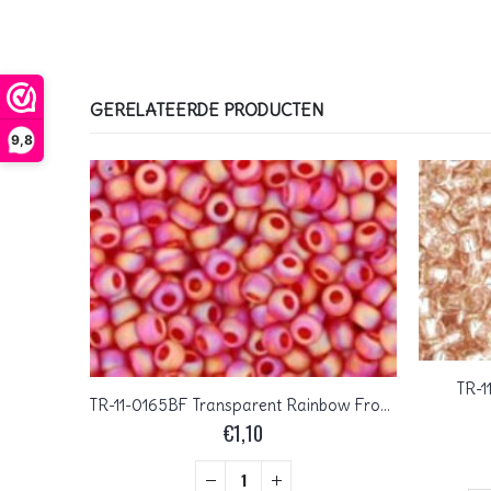
GERELATEERDE PRODUCTEN
9,8
TR-1
TR-11-0774FM Matte Inside Color Crystal Grape Lined
TR-11-0165BF Transparent Rainbow Frosted Siam Ruby
€
1,10