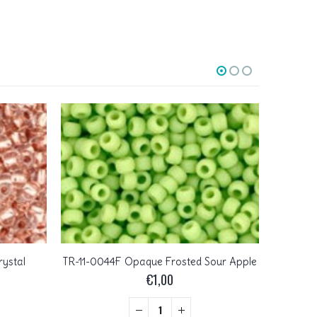
rystal
TR-11-0044F Opaque Frosted Sour Apple
TR
€
1,00