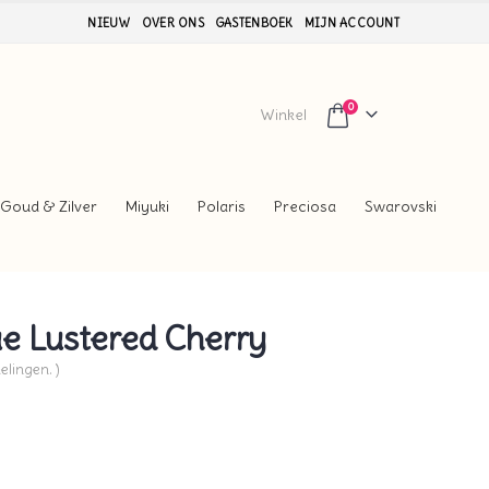
NIEUW
OVER ONS
GASTENBOEK
MIJN ACCOUNT
0
Winkel
Goud & Zilver
Miyuki
Polaris
Preciosa
Swarovski
e Lustered Cherry
elingen. )