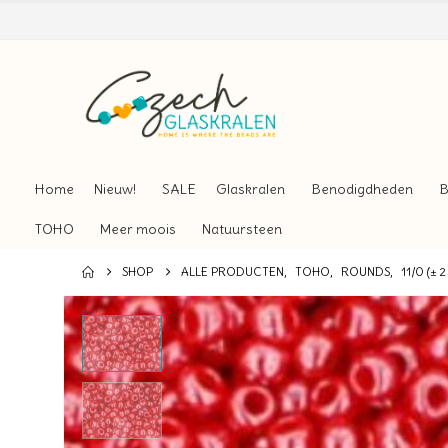
Home
Nieuw!
SALE
Glaskralen
Benodigdheden
B
TOHO
Meer moois
Natuursteen
SHOP
ALLE PRODUCTEN
,
TOHO
,
ROUNDS
,
11/0 (± 2