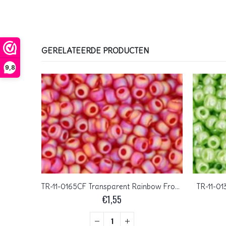
GERELATEERDE PRODUCTEN
9,8
TR-11-0165CF Transparent Rainbow Frosted Ruby
TR-11-01
 Rosaline
€
1,55
+