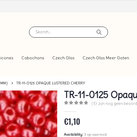
icones
Cabochons
Czech Glas
Czech Glas Meer Gaten
 MM.)
TR-11-0125 OPAQUE LUSTERED CHERRY
TR-11-0125 Opaqu
( Er zijn nog geen beoord
0
out of 5
€
1,10
Availability:
3 op voorraad