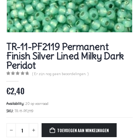
TR-11-PF2119 Permanent
Finish Silver Lined Milky Dark
Peridot
( Er zijn nog geen beoordelingen. )
0
out of 5
€
2,40
Availability:
20 op voorraad
SKU:
TR-11-PF2119
TOEVOEGEN AAN WINKELWAGEN