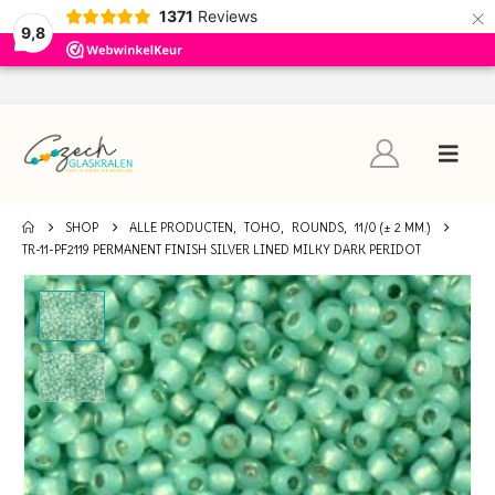
×
1371
Reviews
9,8
SHOP
ALLE PRODUCTEN
,
TOHO
,
ROUNDS
,
11/0 (± 2 MM.)
TR-11-PF2119 PERMANENT FINISH SILVER LINED MILKY DARK PERIDOT