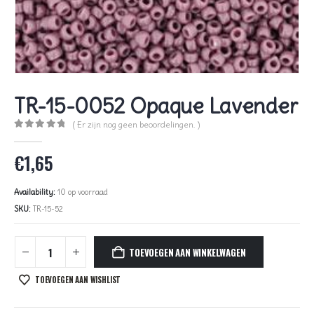
TR-15-0052 Opaque Lavender
( Er zijn nog geen beoordelingen. )
0
out of 5
€
1,65
Availability:
10 op voorraad
SKU:
TR-15-52
TOEVOEGEN AAN WINKELWAGEN
TOEVOEGEN AAN WISHLIST