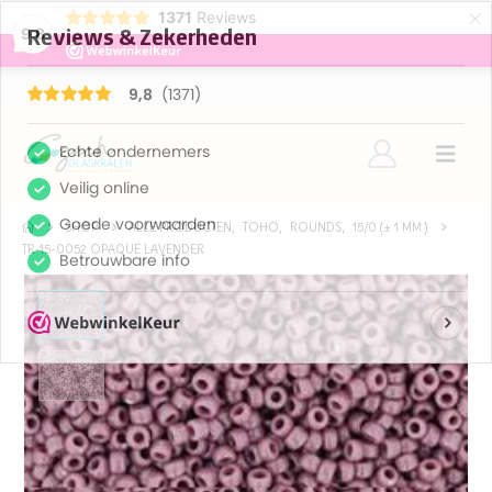
×
1371
Reviews
9,8
SHOP
ALLE PRODUCTEN
,
TOHO
,
ROUNDS
,
15/0 (± 1 MM.)
TR-15-0052 OPAQUE LAVENDER