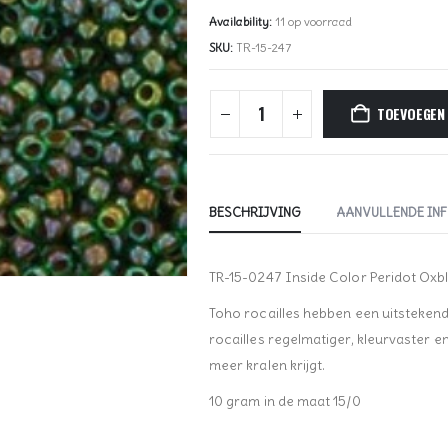
Availability:
11 op voorraad
SKU:
TR-15-247
TOEVOEGEN
BESCHRIJVING
AANVULLENDE IN
TR-15-0247 Inside Color Peridot Oxb
Toho rocailles hebben een uitstekende 
rocailles regelmatiger, kleurvaster 
meer kralen krijgt.
10 gram in de maat 15/0