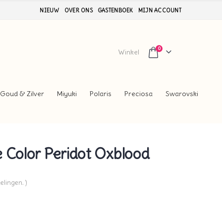
NIEUW
OVER ONS
GASTENBOEK
MIJN ACCOUNT
0
Winkel
Goud & Zilver
Miyuki
Polaris
Preciosa
Swarovski
 Color Peridot Oxblood
elingen. )