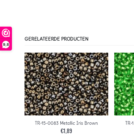
GERELATEERDE PRODUCTEN
9,8
nder
TR-15-0083 Metallic Iris Brown
TR-1
€
1,89