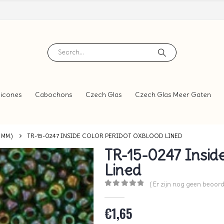
icones
Cabochons
Czech Glas
Czech Glas Meer Gaten
 MM.)
TR-15-0247 INSIDE COLOR PERIDOT OXBLOOD LINED
TR-15-0247 Inside
Lined
( Er zijn nog geen beoord
0
out of 5
€
1,65