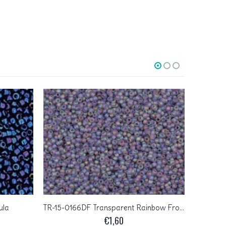
ula
TR-15-0166DF Transparent Rainbow Frosted Lt Tanzanite
TR-15-
€
1,60