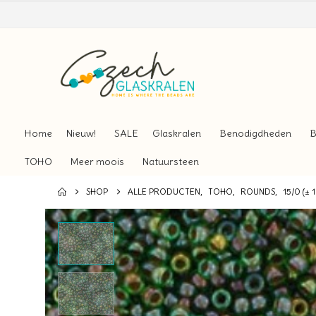
Home
Nieuw!
SALE
Glaskralen
Benodigdheden
B
TOHO
Meer moois
Natuursteen
SHOP
ALLE PRODUCTEN
,
TOHO
,
ROUNDS
,
15/0 (± 1