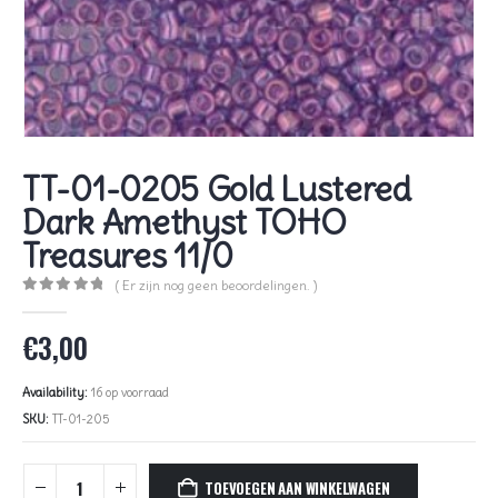
TT-01-0205 Gold Lustered
Dark Amethyst TOHO
Treasures 11/0
( Er zijn nog geen beoordelingen. )
0
out of 5
€
3,00
Availability:
16 op voorraad
SKU:
TT-01-205
TOEVOEGEN AAN WINKELWAGEN