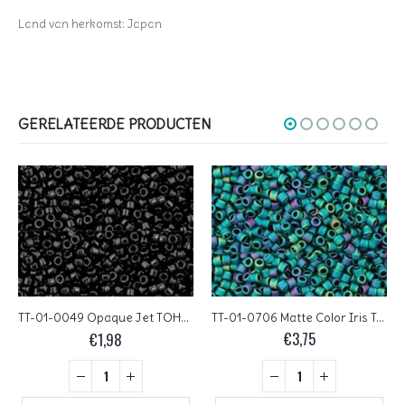
Land van herkomst: Japan
GERELATEERDE PRODUCTEN
TT-01-0706 Matte Color Iris Teal TOHO Treasures 11/0
TT-01-0049 Opaque Jet TOHO Treasures 11/0
€
3,75
€
1,98