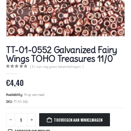
TT-01-0552 Galvanized Fairy
Wings TOHO Treasures 11/0
( Er zijn nog geen beoordelingen. )
0
out of 5
€
4,40
Availability:
15 op voorraad
SKU:
TT-01-552
TOEVOEGEN AAN WINKELWAGEN