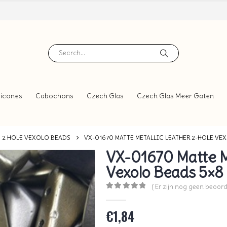
icones
Cabochons
Czech Glas
Czech Glas Meer Gaten
2 HOLE VEXOLO BEADS
VX-01670 MATTE METALLIC LEATHER 2-HOLE VEX
VX-01670 Matte Me
Vexolo Beads 5×8
( Er zijn nog geen beoord
0
out of 5
€
1,84