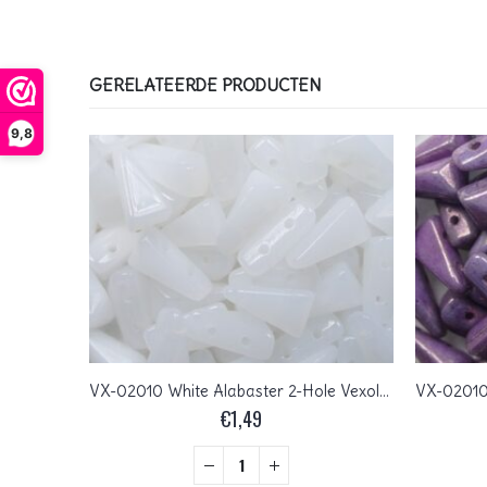
GERELATEERDE PRODUCTEN
9,8
VX-23980-14400 Jet Hematite 2-Hole Vexolo Beads 5×8 mm 25 Pc.
VX-02010 White Alabaster 2-Hole Vexolo Beads 5×8 mm 25 Pc.
€
1,49
+