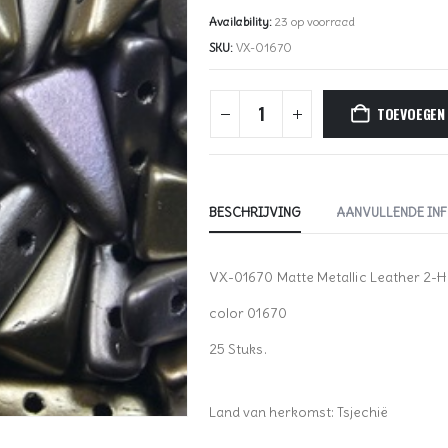
Availability:
23 op voorraad
SKU:
VX-01670
TOEVOEGEN
BESCHRIJVING
AANVULLENDE IN
VX-01670 Matte Metallic Leather 2-
color 01670
25 Stuks.
Land van herkomst: Tsjechië