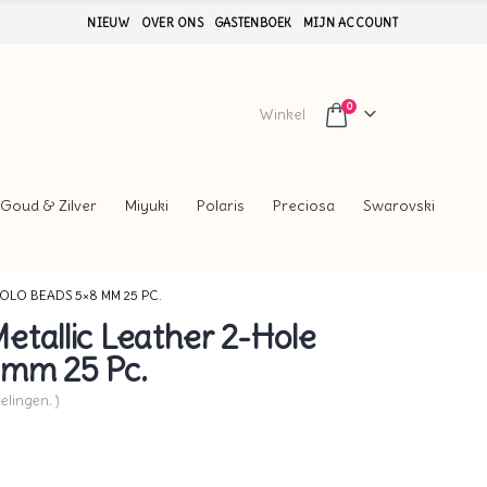
NIEUW
OVER ONS
GASTENBOEK
MIJN ACCOUNT
0
Winkel
Goud & Zilver
Miyuki
Polaris
Preciosa
Swarovski
OLO BEADS 5×8 MM 25 PC.
tallic Leather 2-Hole
 mm 25 Pc.
elingen. )