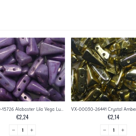
VX-02010-15726 Alabaster Lila Vega Luster 2-Hole Vexolo Beads 5×8 mm 25 Pc.
€
2,24
€
2,14