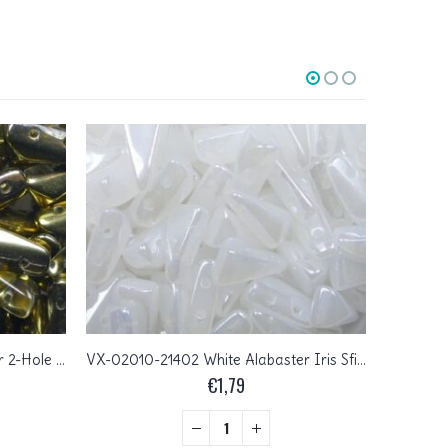
VX-00030-26441 Crystal Amber 2-Hole Vexolo Beads 5×8 mm 25 Pc.
VX-02010-21402 White Alabaster Iris Sfinx 2-Hole Vexolo Beads 5×8 mm 25 Pc.
€
1,79