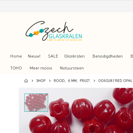
Home
Nieuw!
SALE
Glaskralen
Benodigdheden
B
TOHO
Meer moois
Natuursteen
SHOP
ROOD
,
6 MM
,
FRUIT
0050287 RED OPAL 