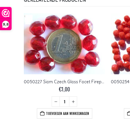
GERELATEERDE PRODUCTEN
9,8
04-R-90100-84110 Matte Garnet round 4 mm. 100 Pc.
0050227 Siam Czech Glass Facet Firepolish 10mm 10 stuks
€
1,00
+
TOEVOEGEN AAN WINKELWAGEN