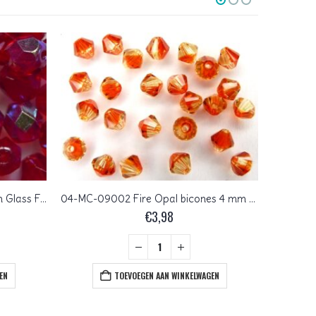
FP1-06-90080X Siam AB Czech Glass Facet Firepolish 6 mm 25 stuks
04-MC-09002 Fire Opal bicones 4 mm 50 stuks
€
3,98
EN
TOEVOEGEN AAN WINKELWAGEN