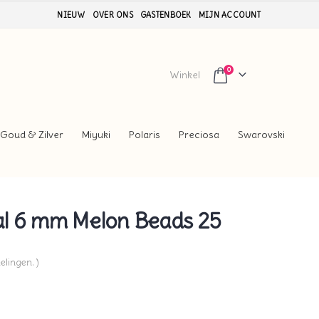
NIEUW
OVER ONS
GASTENBOEK
MIJN ACCOUNT
0
Winkel
Goud & Zilver
Miyuki
Polaris
Preciosa
Swarovski
l 6 mm Melon Beads 25
elingen. )