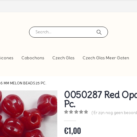
icones
Cabochons
Czech Glas
Czech Glas Meer Gaten
6 MM MELON BEADS 25 PC.
0050287 Red Opa
Pc.
( Er zijn nog geen beoord
0
out of 5
€
1,00