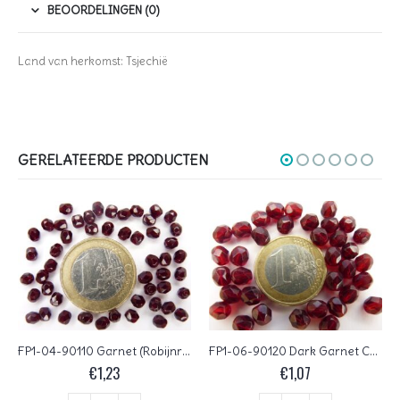
BEOORDELINGEN (0)
Land van herkomst: Tsjechië
GERELATEERDE PRODUCTEN
FP1-04-90110 Garnet (Robijnrood) Czech Glass Facet Firepolish 4mm 50 stuks
FP1-06-90120 Dark Garnet Czech Glass Facet Firepolish 6 mm 25 stuks
€
1,23
€
1,07