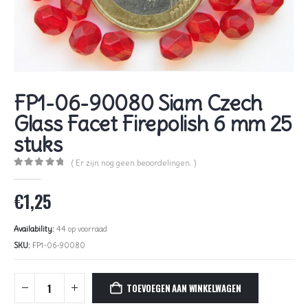
FP1-06-90080 Siam Czech
Glass Facet Firepolish 6 mm 25
stuks
( Er zijn nog geen beoordelingen. )
0
out of 5
€
1,25
Availability:
44 op voorraad
SKU:
FP1-06-90080
TOEVOEGEN AAN WINKELWAGEN