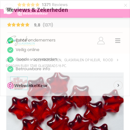
×
1371
Reviews
9,8
SHOP
ALLE PRODUCTEN
,
GLASKRALEN OP KLEUR
,
ROOD
0050295 RUBY STAR GLASSBEADS 15 PC.