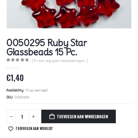
0050295 Ruby Star
Glassbeads 15 Pc.
( Er zijn nog geen beoordelingen. )
0
out of 5
€
1,40
Availability:
73 op voorraad
SKU:
0050295
TOEVOEGEN AAN WINKELWAGEN
TOEVOEGEN AAN WISHLIST