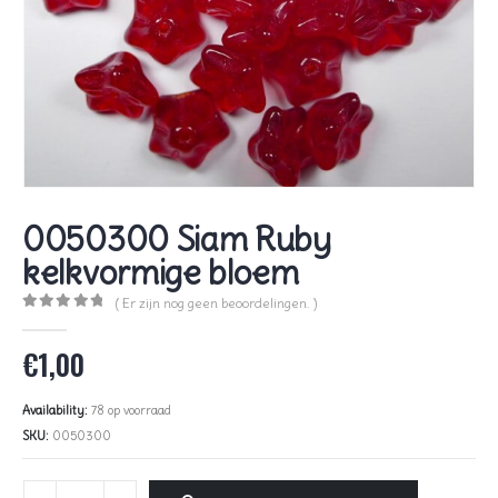
0050300 Siam Ruby
kelkvormige bloem
( Er zijn nog geen beoordelingen. )
0
out of 5
€
1,00
Availability:
78 op voorraad
SKU:
0050300