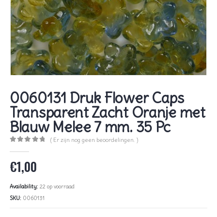
0060131 Druk Flower Caps
Transparent Zacht Oranje met
Blauw Melee 7 mm. 35 Pc
( Er zijn nog geen beoordelingen. )
0
out of 5
€
1,00
Availability:
22 op voorraad
SKU:
0060131