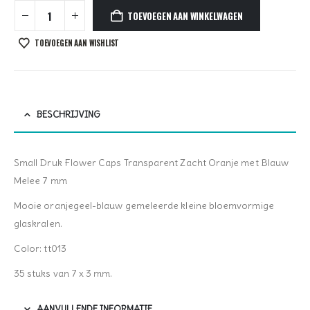
TOEVOEGEN AAN WINKELWAGEN
TOEVOEGEN AAN WISHLIST
BESCHRIJVING
Small Druk Flower Caps Transparent Zacht Oranje met Blauw
Melee 7 mm
Mooie oranjegeel-blauw gemeleerde kleine bloemvormige
glaskralen.
Color: tt013
35 stuks van 7 x 3 mm.
AANVULLENDE INFORMATIE