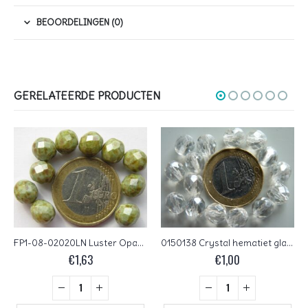
BEOORDELINGEN (0)
GERELATEERDE PRODUCTEN
FP1-08-02020LN Luster Opaque Green Czech Glass Facet Firepolish 8 mm 15 stuks
0150138 Crystal hematiet glans Czech Glass Facet Firepolish 8 mm 15 stuks
€
1,63
€
1,00