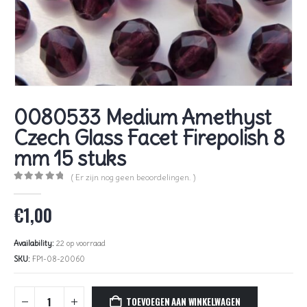
0080533 Medium Amethyst
Czech Glass Facet Firepolish 8
mm 15 stuks
( Er zijn nog geen beoordelingen. )
0
out of 5
€
1,00
Availability:
22 op voorraad
SKU:
FP1-08-20060
TOEVOEGEN AAN WINKELWAGEN