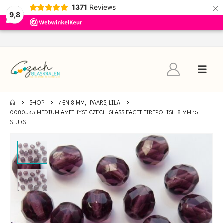
×
1371
Reviews
9,8
SHOP
7 EN 8 MM
,
PAARS, LILA
0080533 MEDIUM AMETHYST CZECH GLASS FACET FIREPOLISH 8 MM 15
STUKS