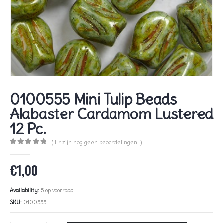
0100555 Mini Tulip Beads
Alabaster Cardamom Lustered
12 Pc.
( Er zijn nog geen beoordelingen. )
0
out of 5
€
1,00
Availability:
5 op voorraad
SKU:
0100555