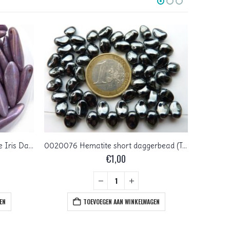
0080215 White Alabaster Purple Iris Dagger Bead 14 Pc.
0020076 Hematite short daggerbead (Tulip petal ) 30 stuks
€
1,00
EN
TOEVOEGEN AAN WINKELWAGEN