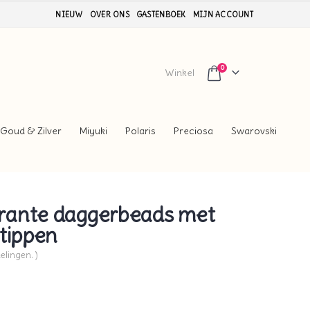
NIEUW
OVER ONS
GASTENBOEK
MIJN ACCOUNT
0
Winkel
Goud & Zilver
Miyuki
Polaris
Preciosa
Swarovski
rante daggerbeads met
tippen
elingen. )