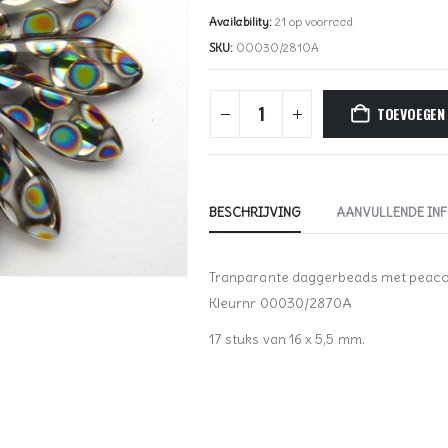
Availability:
21 op voorraad
SKU:
00030/2810A
TOEVOEGEN
BESCHRIJVING
AANVULLENDE IN
Tranparante daggerbeads met peaco
Kleurnr 00030/2870A
17 stuks van 16 x 5,5 mm.