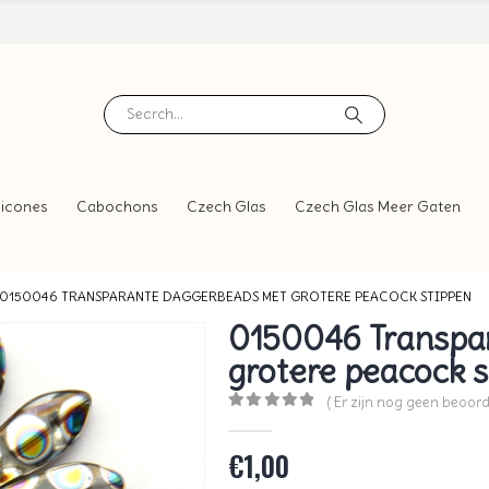
icones
Cabochons
Czech Glas
Czech Glas Meer Gaten
0150046 TRANSPARANTE DAGGERBEADS MET GROTERE PEACOCK STIPPEN
0150046 Transpa
grotere peacock s
( Er zijn nog geen beoord
0
out of 5
€
1,00