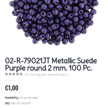
02-R-79021JT Metallic Suede
Purple round 2 mm. 100 Pc.
( Er zijn nog geen beoordelingen. )
0
out of 5
€
1,00
Availability:
24 op voorraad
SKU:
PB1-02-79021JT