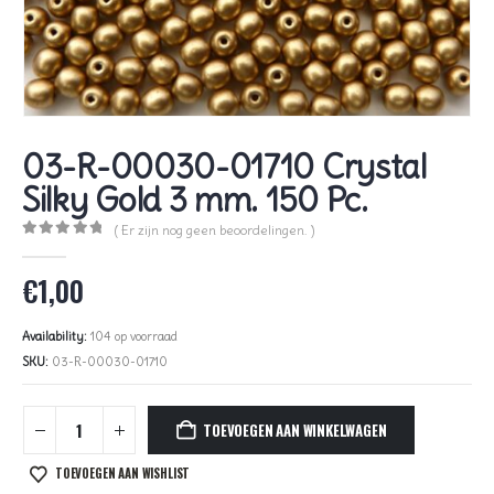
03-R-00030-01710 Crystal
Silky Gold 3 mm. 150 Pc.
( Er zijn nog geen beoordelingen. )
0
out of 5
€
1,00
Availability:
104 op voorraad
SKU:
03-R-00030-01710
TOEVOEGEN AAN WINKELWAGEN
TOEVOEGEN AAN WISHLIST