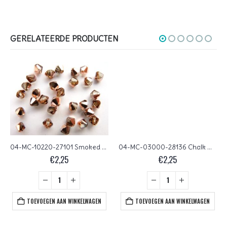
GERELATEERDE PRODUCTEN
04-MC-10220-27101 Smoked Topaz Capri Gold bicones 4 mm 50 stuks
04-MC-03000-28136 Chalk White half Vitral bicones 4 mm 50 stuks
€
2,25
€
2,25
TOEVOEGEN AAN WINKELWAGEN
TOEVOEGEN AAN WINKELWAGEN