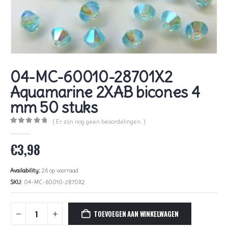
04-MC-60010-28701X2
Aquamarine 2XAB bicones 4
mm 50 stuks
( Er zijn nog geen beoordelingen. )
0
out of 5
€
3,98
Availability:
26 op voorraad
SKU:
04-MC-60010-2870X2
TOEVOEGEN AAN WINKELWAGEN