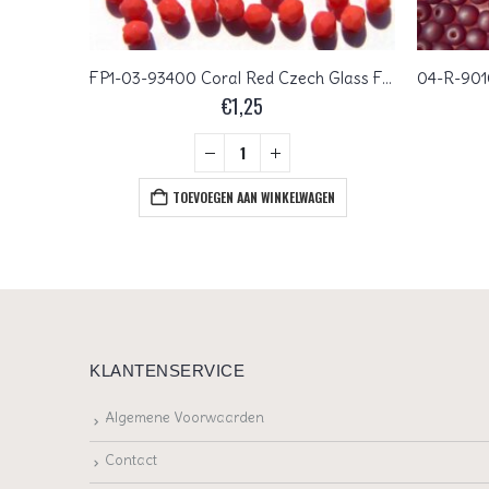
0050033 Helder rood platte rechthoek, met werkje.
FP1-03-93400 Coral Red Czech Glass Facet Firepolish 3mm 50 stuks
€
1,25
+
EN
TOEVOEGEN AAN WINKELWAGEN
KLANTENSERVICE
Algemene Voorwaarden
Contact