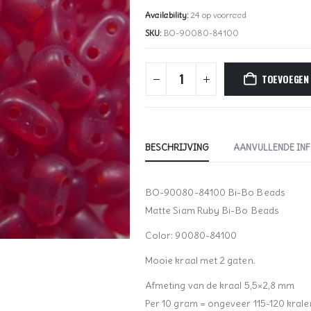
Availability:
24 op voorraad
SKU:
BO-90080-84100
TOEVOEGEN
BESCHRIJVING
AANVULLENDE IN
BO-90080-84100 Bi-Bo Beads
Matte Siam Ruby Bi-Bo Beads
Color: 90080-84100
Mooie kraal met 2 gaten.
Afmeting van de kraal 5,5×2,8 mm
Per 10 gram = ongeveer 115-120 krale