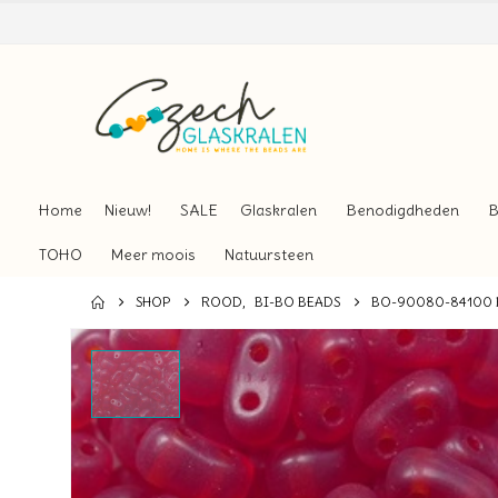
Home
Nieuw!
SALE
Glaskralen
Benodigdheden
B
TOHO
Meer moois
Natuursteen
SHOP
ROOD
,
BI-BO BEADS
BO-90080-84100 B