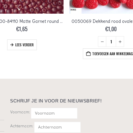
04-R-90100-84110 Matte Garnet round 4 mm. 100 Pc.
0050069 Dekkend rood ovalen 
€
1,65
€
1,00
LEES VERDER
TOEVOEGEN AAN WINKELWAG
SCHRIJF JE IN VOOR DE NIEUWSBRIEF!
Voornaam:
Achternaam: