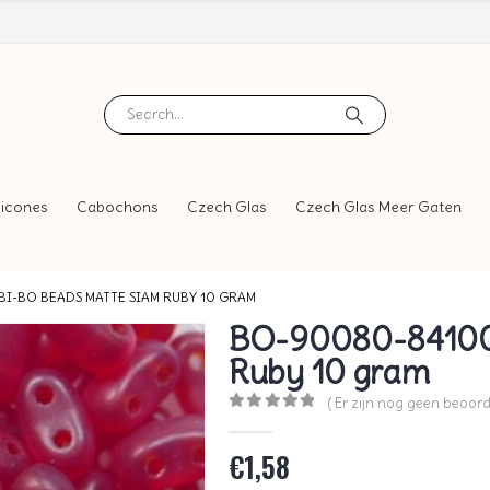
icones
Cabochons
Czech Glas
Czech Glas Meer Gaten
I-BO BEADS MATTE SIAM RUBY 10 GRAM
BO-90080-84100 
Ruby 10 gram
( Er zijn nog geen beoord
0
out of 5
€
1,58