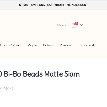
NIEUW
OVER ONS
GASTENBOEK
MIJN ACCOUNT
0
Winkel
Goud & Zilver
Miyuki
Polaris
Preciosa
Swarovski
Bi-Bo Beads Matte Siam
elingen. )