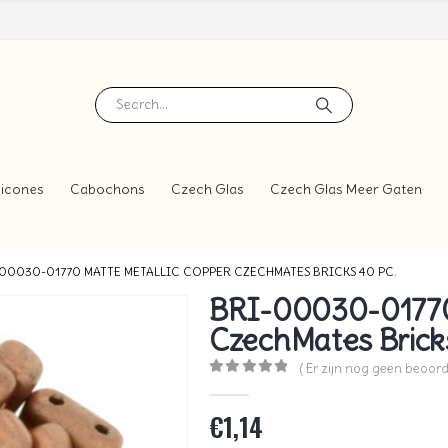
icones
Cabochons
Czech Glas
Czech Glas Meer Gaten
00030-01770 MATTE METALLIC COPPER CZECHMATES BRICKS 40 PC.
BRI-00030-01770 
CzechMates Brick
( Er zijn nog geen beoord
0
out of 5
€
1,14