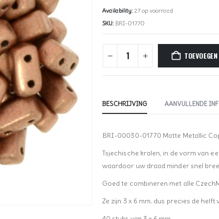
Availability:
27 op voorraad
SKU:
BRI-01770
TOEVOEGEN
BESCHRIJVING
AANVULLENDE IN
BRI-00030-01770 Matte Metallic Co
Tsjechische kralen, in de vorm van e
waardoor uw draad minder snel bree
Goed te combineren met alle CzechMa
Ze zijn 3 x 6 mm. dus precies de helft
40 stuks van 3 x 6 mm.