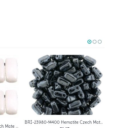
BRI-23980-14400 Hematite Czech Mate Bricks 40 Pc.
BRI-03000 Opaque White Czech Mate Bricks 40 Pc.