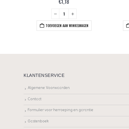
€
1,18
+
EN
TOEVOEGEN AAN WINKELWAGEN
KLANTENSERVICE
Algemene Voorwaarden
Contact
Formulier voor herroeping en garantie
Gastenboek