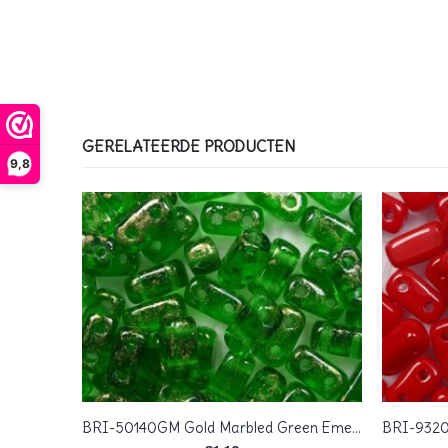
GERELATEERDE PRODUCTEN
9,8
ks 40 Pc.
BRI-50140GM Gold Marbled Green Emerald CzechMates Bricks 40 Pc.