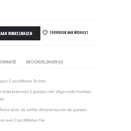
TOEVOEGEN AAN WISHLIST
 AAN WINKELWAGEN
FORMATIE
BEOORDELINGEN (0)
pper CzechMates Bricks
en baksteen met 2 gaatjes met afgeronde hoekjes
kt.
tes door de zelfde afstand tussen de gaatjes.
 van een CzechMates Tile.