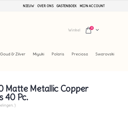
NIEUW
OVER ONS
GASTENBOEK
MIJN ACCOUNT
0
Winkel
Goud & Zilver
Miyuki
Polaris
Preciosa
Swarovski
Matte Metallic Copper
s 40 Pc.
elingen. )