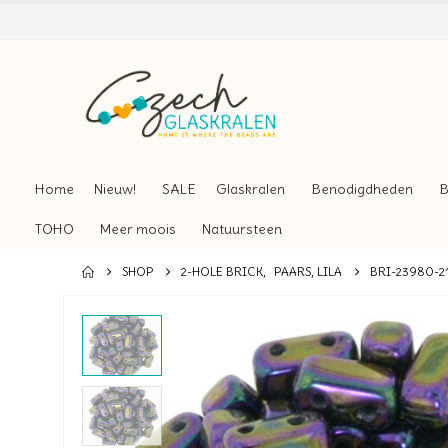
Home
Nieuw!
SALE
Glaskralen
Benodigdheden
B
TOHO
Meer moois
Natuursteen
SHOP
2-HOLE BRICK
,
PAARS, LILA
BRI-23980-21