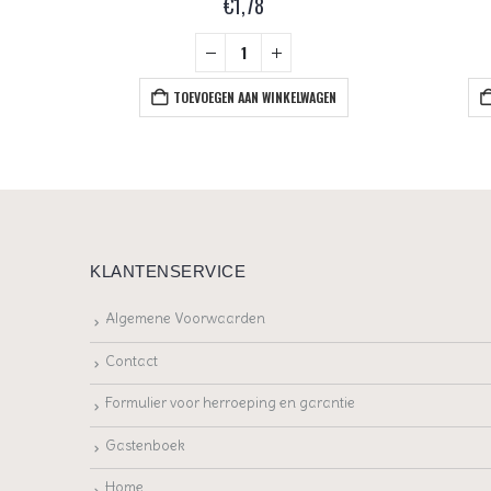
€
1,78
+
EN
TOEVOEGEN AAN WINKELWAGEN
KLANTENSERVICE
Algemene Voorwaarden
Contact
Formulier voor herroeping en garantie
Gastenboek
Home