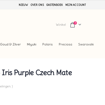
NIEUW
OVER ONS
GASTENBOEK
MIJN ACCOUNT
0
Winkel
Goud & Zilver
Miyuki
Polaris
Preciosa
Swarovski
Iris Purple Czech Mate
elingen. )