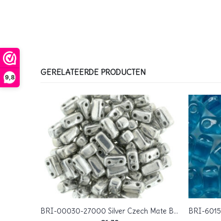
GERELATEERDE PRODUCTEN
9,8
BRI-63140LG Luster – Transparent Gold/Turquoise CzechMates Bricks 40 Pc.
BRI-00030-27000 Silver Czech Mate Bricks 40 SPc.