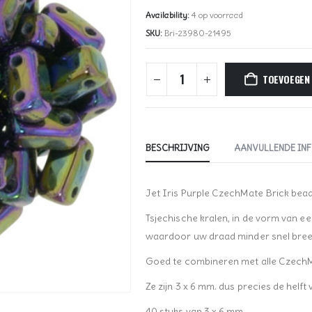
Availability:
4 op voorraad
SKU:
Bri-23980-21495
TOEVOEGEN
BESCHRIJVING
AANVULLENDE IN
Jet Iris Purple CzechMate Brick bead
Tsjechische kralen, in de vorm van e
waardoor uw draad minder snel bree
Goed te combineren met alle CzechMa
Ze zijn 3 x 6 mm. dus precies de helft
40 stuks van 3 x 6 mm.