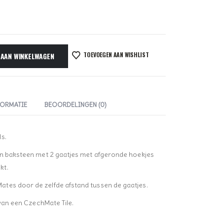
TOEVOEGEN AAN WISHLIST
 AAN WINKELWAGEN
FORMATIE
BEOORDELINGEN (0)
s.
en baksteen met 2 gaatjes met afgeronde hoekjes
kt.
tes door de zelfde afstand tussen de gaatjes.
 van een CzechMate Tile.