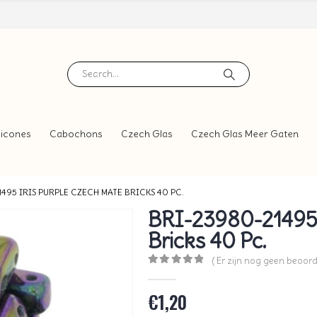
icones
Cabochons
Czech Glas
Czech Glas Meer Gaten
495 IRIS PURPLE CZECH MATE BRICKS 40 PC.
BRI-23980-21495 
Bricks 40 Pc.
( Er zijn nog geen beoord
0
out of 5
€
1,20