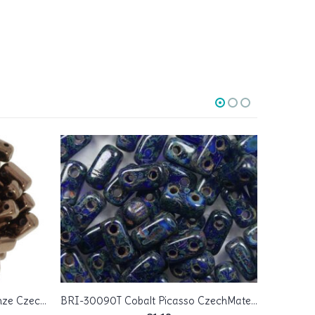
BRI-23980-14415 Jet Dark Bronze Czech Mate Bricks 40 Pc.
BRI-30090T Cobalt Picasso CzechMates Bricks 40 Pc.