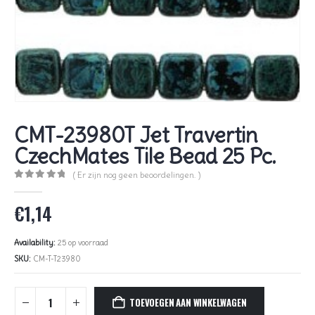
CMT-23980T Jet Travertin
CzechMates Tile Bead 25 Pc.
( Er zijn nog geen beoordelingen. )
0
out of 5
€
1,14
Availability:
25 op voorraad
SKU:
CM-T-T23980
TOEVOEGEN AAN WINKELWAGEN