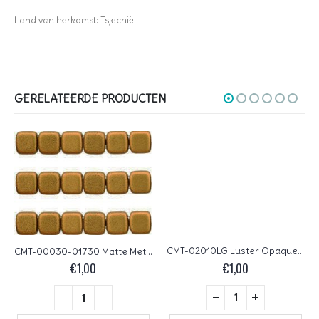
Land van herkomst: Tsjechië
GERELATEERDE PRODUCTEN
CMT-02010LG Luster Opaque Gold/Alabaster CzechMate Tile Bead 18 Pc.
CMT-00030-01730 Matte Metallic Goldenrod CzechMates Tile Bead 22 Pc.
€
1,00
€
1,00