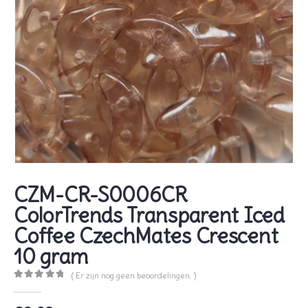
CZM-CR-S0006CR
ColorTrends Transparent Iced
Coffee CzechMates Crescent
10 gram
( Er zijn nog geen beoordelingen. )
0
out of 5