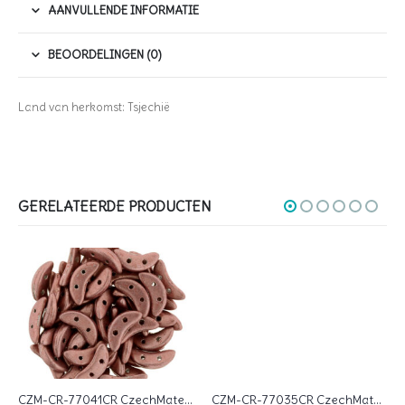
AANVULLENDE INFORMATIE
BEOORDELINGEN (0)
Land van herkomst: Tsjechië
GERELATEERDE PRODUCTEN
CZM-CR-77041CR CzechMates Crescent Saturated Metallic Light Copper 10 gram.
CZM-CR-77035CR CzechMates Crescent Saturated Metallic Rose 10 gram.