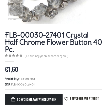
FLB-00030-27401 Crystal
Half Chrome Flower Button 40
Pc.
( Er zijn nog geen beoordelingen. )
0
out of 5
€
1,60
Availability:
1 op voorraad
SKU:
FLB-00030-27401
TOEVOEGEN AAN WISHLIST
TOEVOEGEN AAN WINKELWAGEN