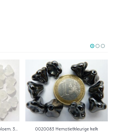
0140121 Mat Opal Kelkvormige bloem. 35 St.
0020083 Hematietkleurige kelk