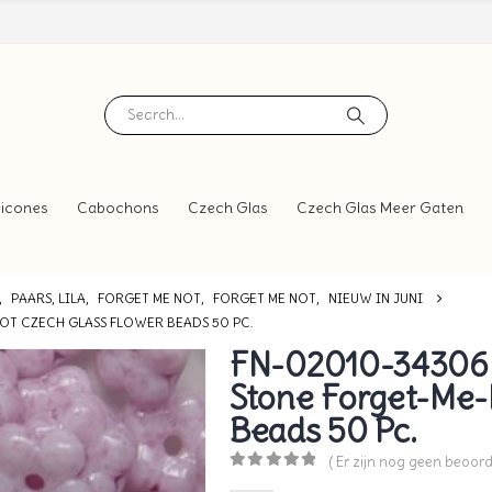
icones
Cabochons
Czech Glas
Czech Glas Meer Gaten
,
PAARS, LILA
,
FORGET ME NOT
,
FORGET ME NOT
,
NIEUW IN JUNI
OT CZECH GLASS FLOWER BEADS 50 PC.
FN-02010-34306 W
Stone Forget-Me-
Beads 50 Pc.
( Er zijn nog geen beoord
0
out of 5