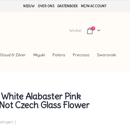
NIEUW
OVER ONS
GASTENBOEK
MIJN ACCOUNT
0
Winkel
Goud & Zilver
Miyuki
Polaris
Preciosa
Swarovski
hite Alabaster Pink
Not Czech Glass Flower
elingen. )