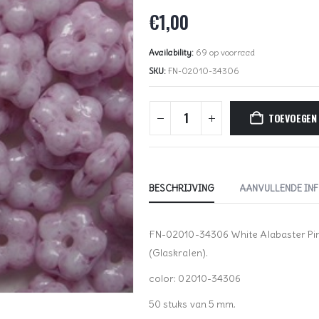
€
1,00
Availability:
69 op voorraad
SKU:
FN-02010-34306
TOEVOEGEN
BESCHRIJVING
AANVULLENDE IN
FN-02010-34306 White Alabaster Pi
(Glaskralen).
color: 02010-34306
50 stuks van 5 mm.