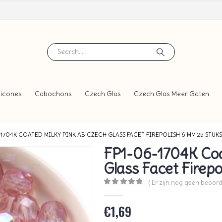
icones
Cabochons
Czech Glas
Czech Glas Meer Gaten
-1704K COATED MILKY PINK AB CZECH GLASS FACET FIREPOLISH 6 MM 25 STUKS
FP1-06-1704K Coa
Glass Facet Firep
( Er zijn nog geen beoord
0
out of 5
€
1,69