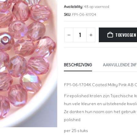
Availability:
48 op voorraad
SKU:
FP1-06-K1704
TOEVOEGEN
BESCHRIJVING
AANVULLENDE IN
FP1-06-1704K Coated Milky Pink AB 
Firepolished kralen zijn Tsjechische 
hun vele kleuren en uitstekende kwalit
Ze danken hun naam aan het gebruik va
polished
per 25 stuks