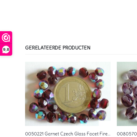
GERELATEERDE PRODUCTEN
9,8
0030209 Dark Topaz facet met AB 6 mm.
0050221 Garnet Czech Glass Facet Firepolish 6 mm 25 stuks