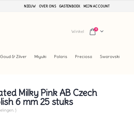
NIEUW
OVER ONS
GASTENBOEK
MIJN ACCOUNT
0
Winkel
Goud & Zilver
Miyuki
Polaris
Preciosa
Swarovski
ted Milky Pink AB Czech
olish 6 mm 25 stuks
elingen. )