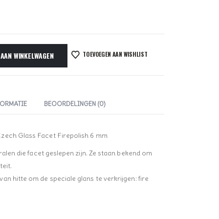
TOEVOEGEN AAN WISHLIST
 AAN WINKELWAGEN
FORMATIE
BEOORDELINGEN (0)
Czech Glass Facet Firepolish 6 mm
kralen die facet geslepen zijn. Ze staan bekend om
eit.
n hitte om de speciale glans te verkrijgen: fire