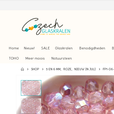
Home
Nieuw!
SALE
Glaskralen
Benodigdheden
B
TOHO
Meer moois
Natuursteen
SHOP
5 EN 6 MM
,
ROZE
,
NIEUW IN JULI
FP1-06