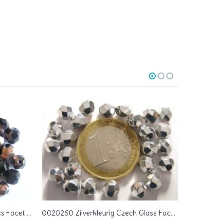
0010434 Jet Celsian Czech Glass Facet Firepolish 6 mm 25 stuks
0020260 Zilverkleurig Czech Glass Facet Firepolish 6 mm 25 stuks