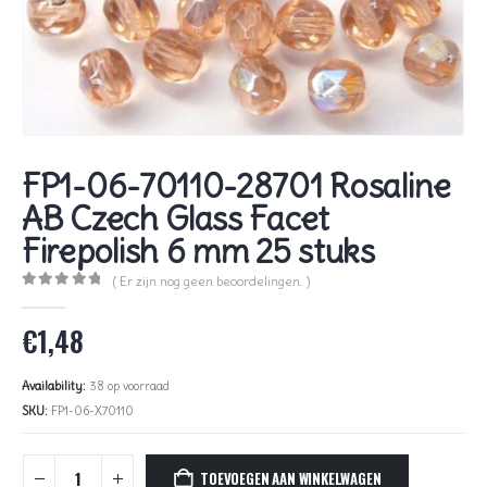
FP1-06-70110-28701 Rosaline
AB Czech Glass Facet
Firepolish 6 mm 25 stuks
( Er zijn nog geen beoordelingen. )
0
out of 5
€
1,48
Availability:
38 op voorraad
SKU:
FP1-06-X70110
TOEVOEGEN AAN WINKELWAGEN