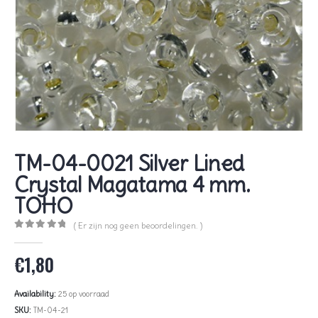
TM-04-0021 Silver Lined
Crystal Magatama 4 mm.
TOHO
( Er zijn nog geen beoordelingen. )
0
out of 5
€
1,80
Availability:
25 op voorraad
SKU:
TM-04-21