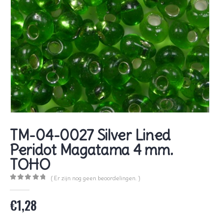
TM-04-0027 Silver Lined
Peridot Magatama 4 mm.
TOHO
( Er zijn nog geen beoordelingen. )
0
out of 5
€
1,28