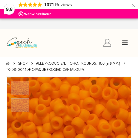
×
1371
Reviews
9,8
SHOP
ALLE PRODUCTEN
,
TOHO
,
ROUNDS
,
8/0 (± 3 MM.)
TR-08-0042DF OPAQUE FROSTED CANTALOUPE