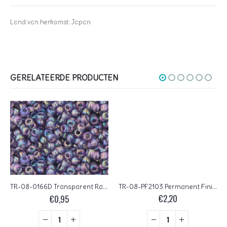
Land van herkomst: Japan
GERELATEERDE PRODUCTEN
TR-08-PF2103 Permanent Finish Silver Lined Milky Peridot
TR-08-0166D Transparent Rainbow Sugar Plum
€
2,20
€
0,95