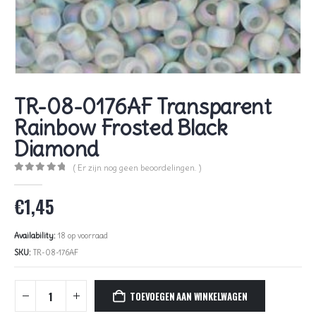
TR-08-0176AF Transparent
Rainbow Frosted Black
Diamond
( Er zijn nog geen beoordelingen. )
0
out of 5
€
1,45
Availability:
18 op voorraad
SKU:
TR-08-176AF
TOEVOEGEN AAN WINKELWAGEN