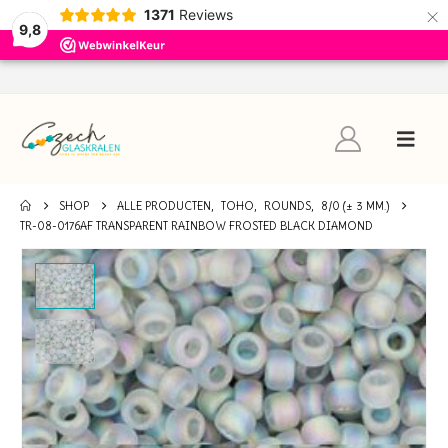
×
1371
Reviews
9,8
SHOP
ALLE PRODUCTEN
,
TOHO
,
ROUNDS
,
8/0 (± 3 MM.)
TR-08-0176AF TRANSPARENT RAINBOW FROSTED BLACK DIAMOND