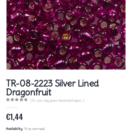
TR-08-2223 Silver Lined
Dragonfruit
( Er zijn nog geen beoordelingen. )
0
out of 5
€
1,44
Availability:
15 op voorraad