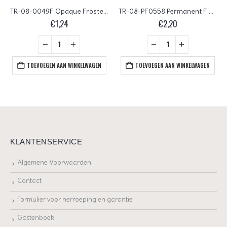
TR-08-0049F Opaque Frosted Jet
TR-08-PF0558 Permanent Finish Galvanized Aluminum
€
1,24
€
2,20
TOEVOEGEN AAN WINKELWAGEN
TOEVOEGEN AAN WINKELWAGEN
KLANTENSERVICE
Algemene Voorwaarden
Contact
Formulier voor herroeping en garantie
Gastenboek