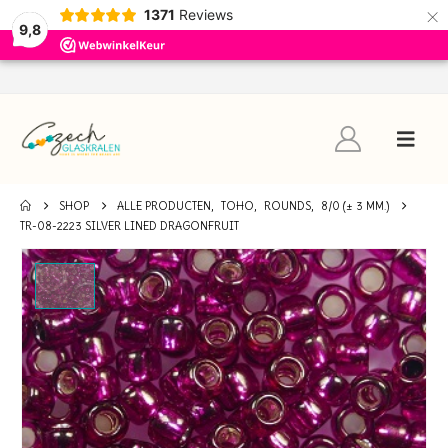
×
1371
Reviews
9,8
SHOP
ALLE PRODUCTEN
,
TOHO
,
ROUNDS
,
8/0 (± 3 MM.)
TR-08-2223 SILVER LINED DRAGONFRUIT