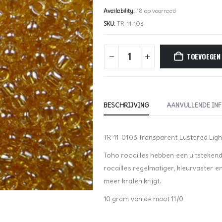
Availability:
18 op voorraad
SKU:
TR-11-103
TOEVOEGEN
BESCHRIJVING
AANVULLENDE IN
TR-11-0103 Transparent Lustered Lig
Toho rocailles hebben een uitstekende 
rocailles regelmatiger, kleurvaster 
meer kralen krijgt.
10 gram van de maat 11/0