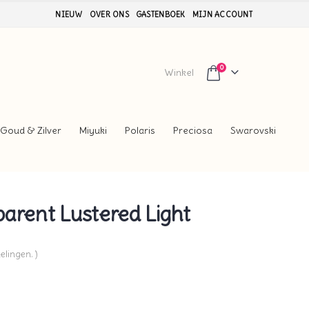
NIEUW
OVER ONS
GASTENBOEK
MIJN ACCOUNT
0
Winkel
Goud & Zilver
Miyuki
Polaris
Preciosa
Swarovski
arent Lustered Light
elingen. )