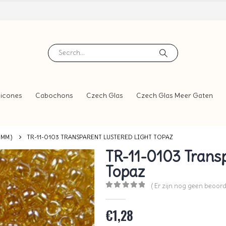
icones
Cabochons
Czech Glas
Czech Glas Meer Gaten
 MM.)
TR-11-0103 TRANSPARENT LUSTERED LIGHT TOPAZ
TR-11-0103 Transp
Topaz
( Er zijn nog geen beoord
0
out of 5
€
1,28