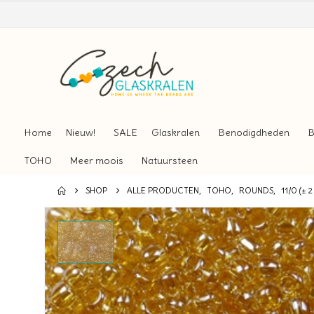
Home
Nieuw!
SALE
Glaskralen
Benodigdheden
B
TOHO
Meer moois
Natuursteen
SHOP
ALLE PRODUCTEN
,
TOHO
,
ROUNDS
,
11/0 (± 2