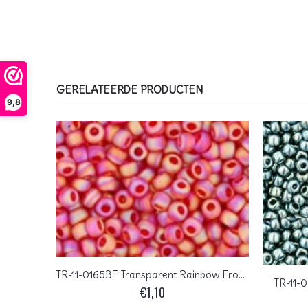
GERELATEERDE PRODUCTEN
9,8
TR-11-0166 Transparent Rainbow Lt Amethyst
TR-11-0165BF Transparent Rainbow Frosted Siam Ruby
TR-11-0
€
1,10