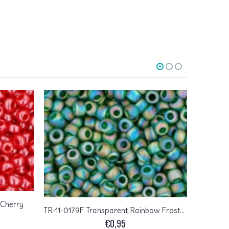
TR-
 Cherry
TR-11-0179F Transparent Rainbow Frosted green Emerald
€
0,95