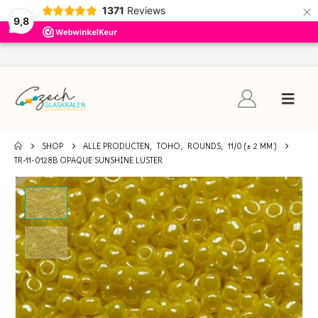
×
1371
Reviews
9,8
SHOP
ALLE PRODUCTEN
,
TOHO
,
ROUNDS
,
11/0 (± 2 MM.)
TR-11-0128B OPAQUE SUNSHINE LUSTER