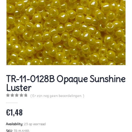
TR-11-0128B Opaque Sunshine
Luster
( Er zijn nog geen beoordelingen. )
0
out of 5
€
1,48
Availability:
23 op voorraad
SKU:
TR-11-128B