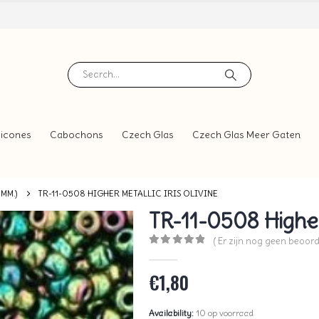
icones
Cabochons
Czech Glas
Czech Glas Meer Gaten
 MM.)
TR-11-0508 HIGHER METALLIC IRIS OLIVINE
TR-11-0508 Higher 
( Er zijn nog geen beoord
0
out of 5
€
1,80
Availability:
10 op voorraad