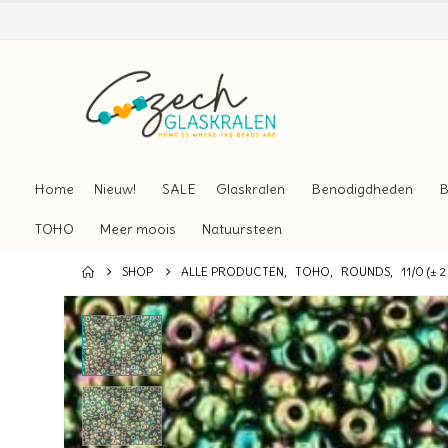
Home
Nieuw!
SALE
Glaskralen
Benodigdheden
B
TOHO
Meer moois
Natuursteen
SHOP
ALLE PRODUCTEN
,
TOHO
,
ROUNDS
,
11/0 (± 2