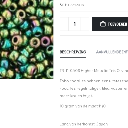
SKU:
TR-11-508
TOEVOEGEN
BESCHRIJVING
AANVULLENDE IN
TR-11-0508 Higher Metallic Iris Olivin
Toho rocailles hebben een uitstekende 
rocailles regelmatiger, kleurvaster 
meer kralen krijgt.
10 gram van de maat 11/0
Land van herkomst: Japan