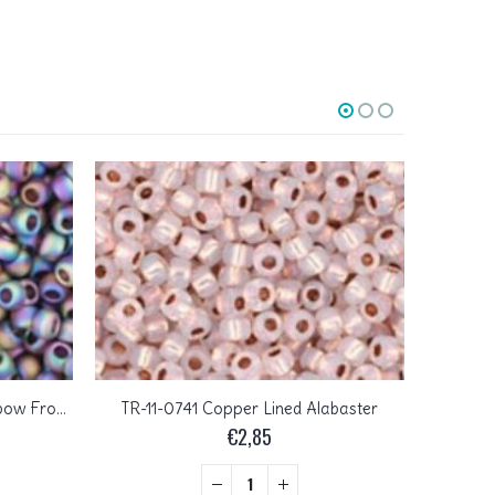
TR-11-0166CF Transparent Rainbow Frosted Amethyst
TR-11-0741 Copper Lined Alabaster
TR-11-0
€
2,85