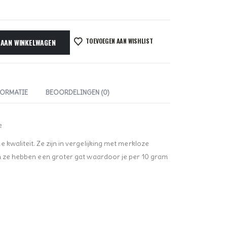
TOEVOEGEN AAN WISHLIST
 AAN WINKELWAGEN
FORMATIE
BEOORDELINGEN (0)
e
kwaliteit. Ze zijn in vergelijking met merkloze
en ze hebben een groter gat waardoor je per 10 gram