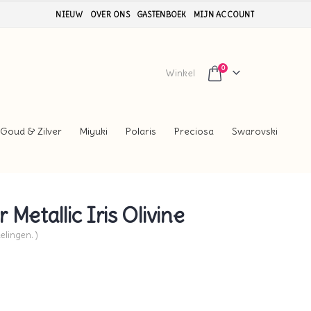
NIEUW
OVER ONS
GASTENBOEK
MIJN ACCOUNT
0
Winkel
Goud & Zilver
Miyuki
Polaris
Preciosa
Swarovski
Metallic Iris Olivine
elingen. )