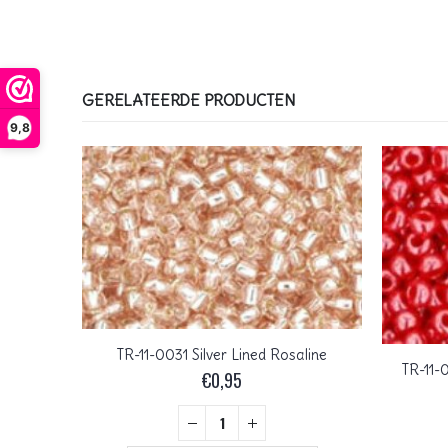
GERELATEERDE PRODUCTEN
9,8
TR-11-0031 Silver Lined Rosaline
TR-11-0165BF Transparent Rainbow Frosted Siam Ruby
TR-11-
€
0,95
+