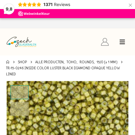
×
1371
Reviews
9,8
SHOP
ALLE PRODUCTEN
,
TOHO
,
ROUNDS
,
15/0 (± 1 MM.)
TR-15-0246 INSIDE COLOR LUSTER BLACK DIAMOND OPAQUE YELLOW
LINED