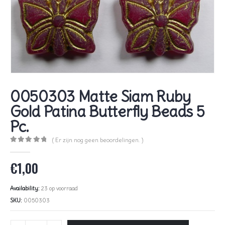
0050303 Matte Siam Ruby
Gold Patina Butterfly Beads 5
Pc.
( Er zijn nog geen beoordelingen. )
0
out of 5
€
1,00
Availability:
23 op voorraad
SKU:
0050303