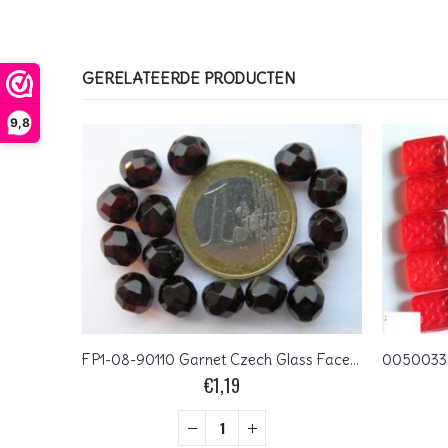
GERELATEERDE PRODUCTEN
9,8
04-MC-09002 Fire Opal bicones 4 mm 50 stuks
FP1-08-90110 Garnet Czech Glass Facet Firepolish 8 mm 15 stuks
€
1,19
+