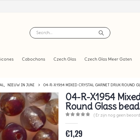
icones
Cabochons
Czech Glas
Czech Glas Meer Gaten
AL
,
NIEUW IN JUNI
04-R-X1954 MIXED CRYSTAL GARNET DRUK ROUND GLA
04-R-X1954 Mixed
Round Glass bead
( Er zijn nog geen beoord
0
out of 5
€
1,29