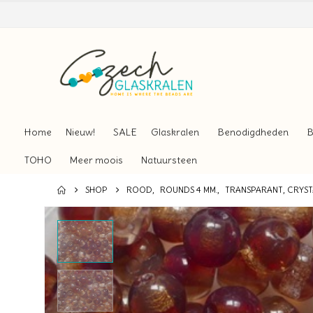
Home
Nieuw!
SALE
Glaskralen
Benodigdheden
B
TOHO
Meer moois
Natuursteen
SHOP
ROOD
,
ROUNDS 4 MM.
,
TRANSPARANT, CRYST