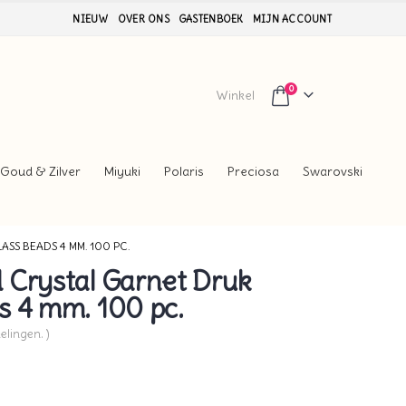
NIEUW
OVER ONS
GASTENBOEK
MIJN ACCOUNT
0
Winkel
Goud & Zilver
Miyuki
Polaris
Preciosa
Swarovski
SS BEADS 4 MM. 100 PC.
 Crystal Garnet Druk
s 4 mm. 100 pc.
elingen. )