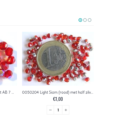
0050222 Siam (Rood) facet met AB 7 mm.
0050204 Light Siam (rood) met half zilverkleur Czech Glass Facet Firepolish 3mm 75 stuks
€
1,00