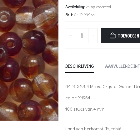
Availability:
24 op voorraad
SKU:
04-R-X1954
TOEVOEGEN
BESCHRIJVING
AANVULLENDE IN
04-R-X1954 Mixed Crystal Garnet D
color: X1954
100 stuks van 4 mm.
Land van herkomst: Tsjechië