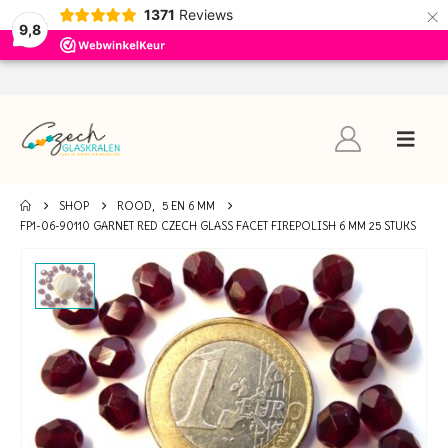
×
1371
Reviews
9,8
SHOP
ROOD
,
5 EN 6 MM
FP1-06-90110 GARNET RED CZECH GLASS FACET FIREPOLISH 6 MM 25 STUKS